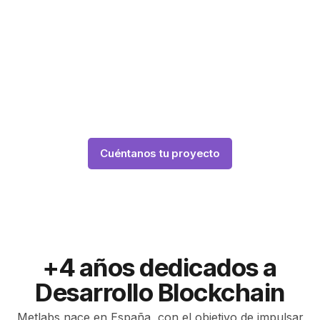
Nuestro equipo de desarrolladores blockchain
expertos en tokenización crearán tu plataforma de
tokenización a medida a través de las últimas
tecnologías y estándares, como ERC-3643, ¿Estás
preparado?
Cuéntanos tu proyecto
+4 años dedicados a
Desarrollo Blockchain
Metlabs nace en España, con el objetivo de impulsar