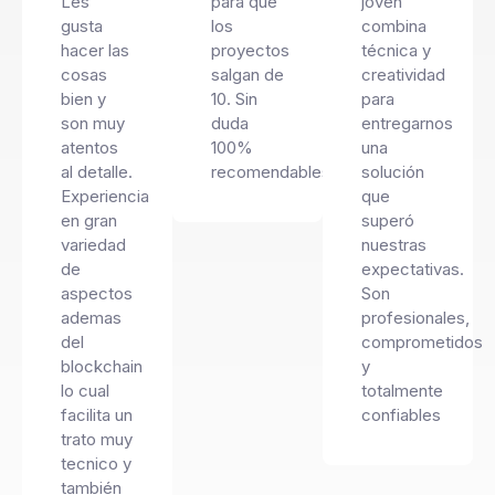
Les
para que
joven
gusta
los
combina
hacer las
proyectos
técnica y
cosas
salgan de
creatividad
bien y
10. Sin
para
son muy
duda
entregarnos
atentos
100%
una
al detalle.
recomendables.
solución
Experiencia
que
en gran
superó
variedad
nuestras
de
expectativas.
aspectos
Son
ademas
profesionales,
del
comprometidos
blockchain
y
lo cual
totalmente
facilita un
confiables
trato muy
tecnico y
también