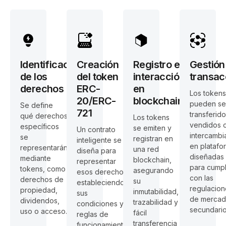
Identificación
Creación
Registro e
Gestión
de los
del token
interacción
transac
derechos
ERC-
en
Los tokens
20/ERC-
blockchain
pueden se
Se define
721
transferido
qué derechos
Los tokens
vendidos 
específicos
se emiten y
Un contrato
intercamb
se
registran en
inteligente se
en platafo
representarán
una red
diseña para
diseñadas
mediante
blockchain,
representar
para cumpl
tokens, como
asegurando
esos derechos,
con las
derechos de
su
estableciendo
regulacion
propiedad,
inmutabilidad,
sus
de mercad
dividendos,
trazabilidad y
condiciones y
secundarios
uso o acceso.
fácil
reglas de
transferencia
funcionamiento.