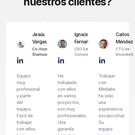
nuestros clientes?
Jesús
Ignacio
Carlos
Vargas
Fernandez
Méndez
Co-founder
CEO Estudio
CTO de
Shamusic
Comunica
InnovateX
Equipo
He
Trabajar
muy
trabajado
con
profesional
con ellos
Metlabs
y parte
en varios
ha sido
del
proyectos,
una
equipo.
son muy
experiencia
Facil de
profesionales.
excepcional.
trabajar
Una
Su
con ellos.
garantía
equipo