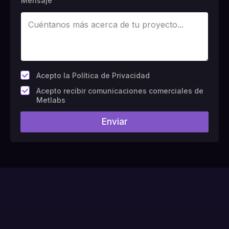
Mensaje
*
*
Acepto la Política de Privacidad
C
Acepto recibir comunicaciones comerciales de
a
Metlabs
m
p
Enviar
o
#
1
0
(
c
o
p
i
a
)