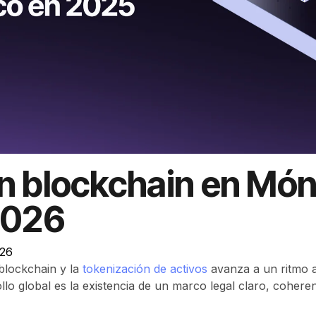
n blockchain en Món
2026
026
 blockchain y la
tokenización de activos
avanza a un ritmo a
lo global es la existencia de un marco legal claro, coheren