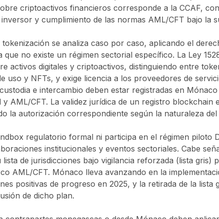
 sobre criptoactivos financieros corresponde a la CCAF, con 
l inversor y cumplimiento de las normas AML/CFT bajo la s
a tokenización se analiza caso por caso, aplicando el derec
 que no existe un régimen sectorial específico. La Ley 15
re activos digitales y criptoactivos, distinguiendo entre tok
de uso y NFTs, y exige licencia a los proveedores de servic
 custodia e intercambio deben estar registradas en Mónaco 
l y AML/CFT. La validez jurídica de un registro blockchai
do la autorización correspondiente según la naturaleza del 
box regulatorio formal ni participa en el régimen pilot
aboraciones institucionales y eventos sectoriales. Cabe señ
sta de jurisdicciones bajo vigilancia reforzada (lista gris) p
arco AML/CFT. Mónaco lleva avanzando en la implementació
 positivas de progreso en 2025, y la retirada de la lista g
usión de dicho plan.
 contrapartes monegascas o desde Mónaco deben aplicar d