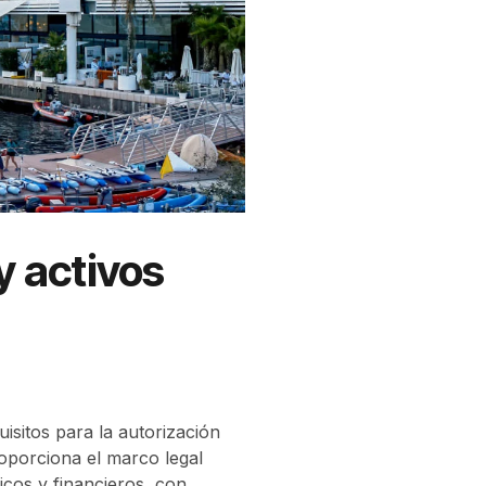
y activos
isitos para la autorización
roporciona el marco legal
icos y financieros, con