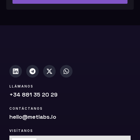
#
1
0
(
c
o
p
i
a
)
LLÁMANOS
+34 881 35 20 29
CONTÁCTANOS
hello@metlabs.io
VISÍTANOS