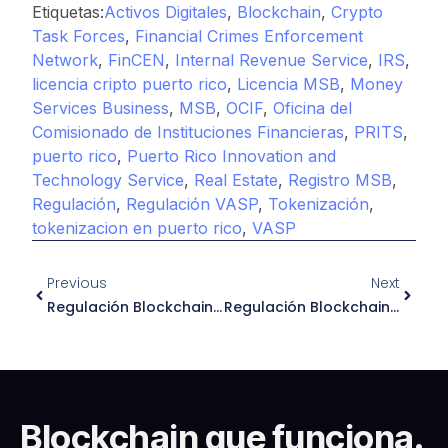
Etiquetas:
Activos Digitales
,
Blockchain
,
Crypto
Task Forces
,
Financial Crimes Enforcement
Network
,
FinCEN
,
Internal Revenue Service
,
IRS
,
licencia cripto puerto rico
,
Licencia MSB
,
Money
Services Business
,
MSB
,
OCIF
,
Oficina del
Comisionado de Instituciones Financieras
,
PRITS
,
puerto rico
,
Puerto Rico Innovation and
Technology Service
,
Real Estate
,
Registro MSB
,
Regulación
,
Regulación VASP
,
Tokenización
,
tokenizacion en puerto rico
,
VASP
Previous
Next
Regulación Blockchain En Italia: Guía Esencial 2026
Regulación Blockchain En Países Bajos: Guía Esencial 2026
Blockchain que funciona.