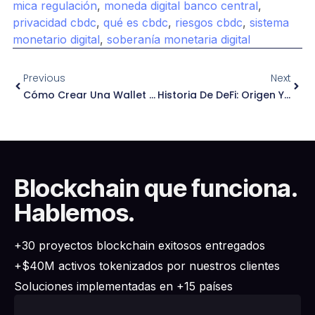
mica regulación
,
moneda digital banco central
,
privacidad cbdc
,
qué es cbdc
,
riesgos cbdc
,
sistema
monetario digital
,
soberanía monetaria digital
Previous
Next
Cómo Crear Una Wallet O Billetera En Metamask En 2026
Historia De DeFi: Origen Y Evolución De Las Finanzas Descentralizadas
Blockchain que funciona.
Hablemos.
+30 proyectos blockchain exitosos entregados
+$40M activos tokenizados por nuestros clientes
Soluciones implementadas en +15 países