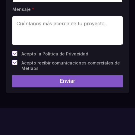
Mensaje
*
*
Acepto la Política de Privacidad
C
Acepto recibir comunicaciones comerciales de
a
Metlabs
m
p
Enviar
o
#
1
0
(
c
o
p
i
a
)