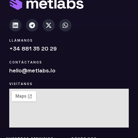
a
)
LLÁMANOS
+34 881 35 20 29
CONTÁCTANOS
hello@metlabs.io
VISÍTANOS