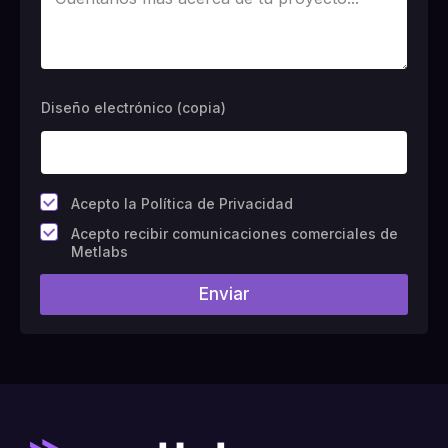
Diseño electrónico (copia)
*
Acepto la Política de Privacidad
C
Acepto recibir comunicaciones comerciales de
a
Metlabs
m
p
Enviar
o
#
1
0
(
c
o
p
i