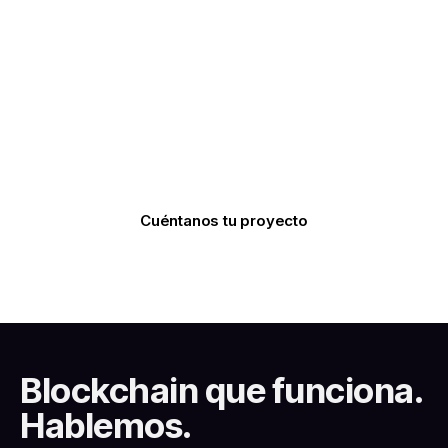
Solana
Lleva tu proyecto al siguiente nivel con desarrollo
blockchain en Solana. Creamos soluciones
escalables, rápidas y optimizadas para tus
necesidades.
Cuéntanos tu proyecto
Blockchain que funciona.
Hablemos.