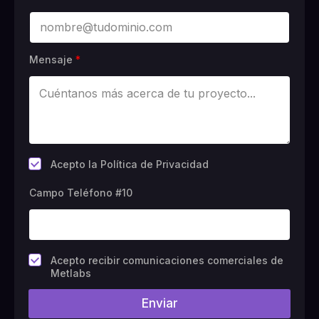
Mensaje
*
*
Acepto la Política de Privacidad
Campo Teléfono #10
C
Acepto recibir comunicaciones comerciales de
a
Metlabs
m
p
Enviar
o
#