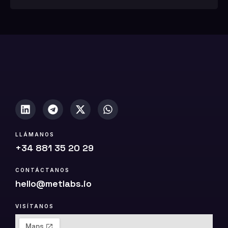
1
0
(
c
o
p
i
a
)
LLÁMANOS
+34 881 35 20 29
CONTÁCTANOS
hello@metlabs.io
VISÍTANOS