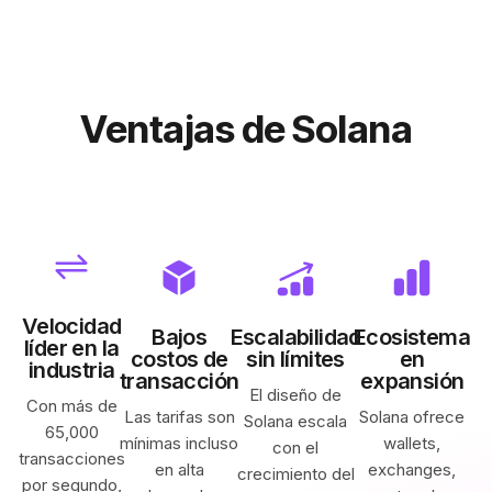
Ventajas de Solana
Velocidad
Bajos
Escalabilidad
Ecosistema
líder en la
costos de
sin límites
en
industria
transacción
expansión
El diseño de
Con más de
Las tarifas son
Solana ofrece
Solana escala
65,000
mínimas incluso
wallets,
con el
transacciones
en alta
exchanges,
crecimiento del
por segundo,