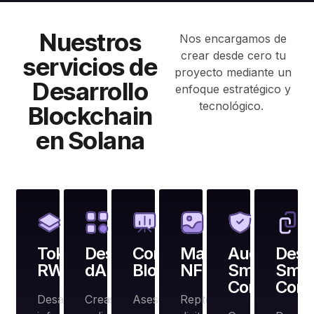
Nuestros
Nos encargamos de
crear desde cero tu
servicios de
proyecto mediante un
Desarrollo
enfoque estratégico y
tecnológico.
Blockchain
en Solana
Tokenización
Desarrollo
Consultoría
Marketplace
Auditoría
Desar
RWA
dApps
Blockchain
NFT
Smart
Smar
Contracts
Cont
Desarrollamos la
Creamos
Asesoramiento
Representa