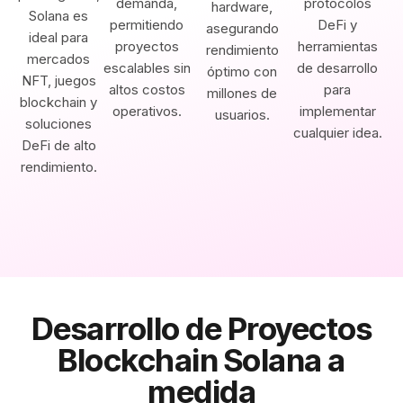
demanda,
protocolos
hardware,
Solana es
permitiendo
DeFi y
asegurando
ideal para
proyectos
herramientas
rendimiento
mercados
escalables sin
de desarrollo
óptimo con
NFT, juegos
altos costos
para
millones de
blockchain y
operativos.
implementar
usuarios.
soluciones
cualquier idea.
DeFi de alto
rendimiento.
Desarrollo de Proyectos
Blockchain Solana a
medida