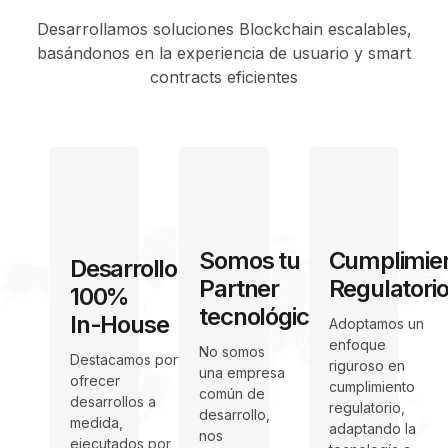
Desarrollamos soluciones Blockchain escalables,
basándonos en la experiencia de usuario y smart
contracts eficientes
Somos tu
Cumplimie
Desarrollo
Partner
Regulatori
100%
tecnológico
In-House
Adoptamos un
enfoque
No somos
Destacamos por
riguroso en
una empresa
ofrecer
cumplimiento
común de
desarrollos a
regulatorio,
desarrollo,
medida,
adaptando la
nos
ejecutados por