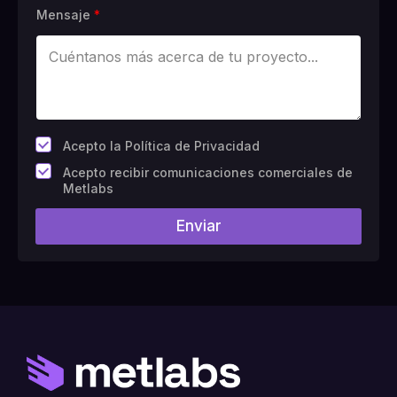
Mensaje
*
*
Acepto la Política de Privacidad
C
Acepto recibir comunicaciones comerciales de
a
Metlabs
m
p
Enviar
o
#
1
0
(
c
o
p
i
a
)