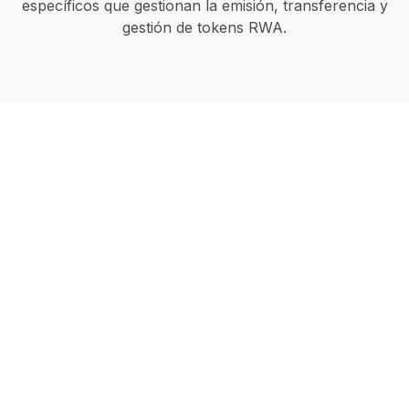
específicos que gestionan la emisión, transferencia y
gestión de tokens RWA.
Inicia tu proyecto de
tokenización RWA en
Berlin
Nuestro equipo de desarrolladores blockchain
expertos en tokenización crearán tu plataforma de
tokenización a medida a través de las últimas
tecnologías y estándares, como ERC-3643, ¿Estás
preparado?