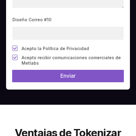
Diseño Correo #10
*
Acepto la Política de Privacidad
C
Acepto recibir comunicaciones comerciales de
a
Metlabs
m
p
Enviar
o
#
1
0
(
c
o
p
i
a
)
Ventajas de Tokenizar