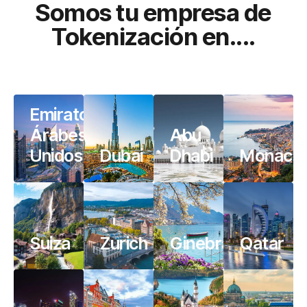
Somos tu empresa de
Tokenización en....
Emiratos
Árabes
Abu
Unidos
Dubai
Dhabi
Monaco
Suiza
Zurich
Ginebra
Qatar