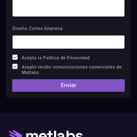
Diseño Correo Empresa
*
Acepto la Política de Privacidad
C
Acepto recibir comunicaciones comerciales de
a
Metlabs
m
p
Enviar
o
#
1
0
(
c
o
p
i
a