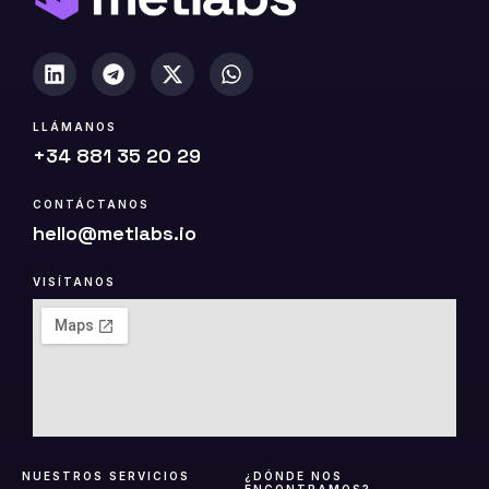
)
LLÁMANOS
+34 881 35 20 29
CONTÁCTANOS
hello@metlabs.io
VISÍTANOS
NUESTROS SERVICIOS
¿DÓNDE NOS
ENCONTRAMOS?