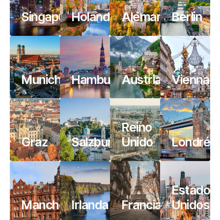
Singapur
Holanda
Alemania
Berlin
Munich
Hamburgo
Austria
Vienna
Reino
Graz
Salzburgo
Unido
Londrés
Estados
Manchester
Irlanda
Francia
Unidos