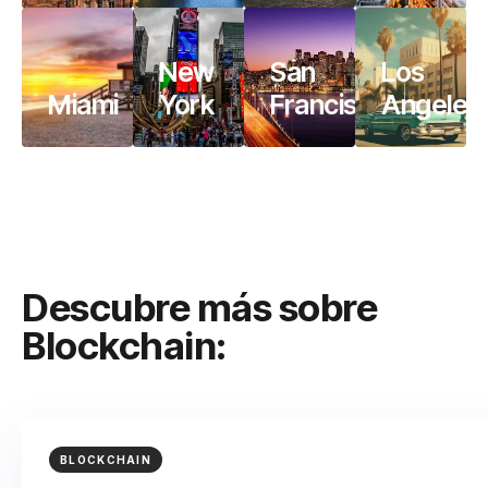
New
San
Los
Miami
York
Francisco
Angeles
Descubre más sobre
Blockchain:
BLOCKCHAIN