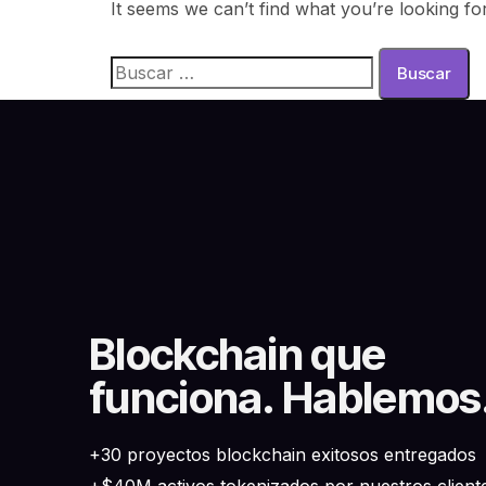
It seems we can’t find what you’re looking fo
Blockchain que
funciona. Hablemos
+30 proyectos blockchain exitosos entregados
+$40M activos tokenizados por nuestros client