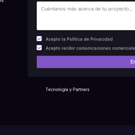
*
Acepto la Política de Privacidad
C
Acepto recibir comunicaciones comercial
a
m
E
p
o
#
1
0
(
Tecnología y Partners
c
o
p
i
a
)