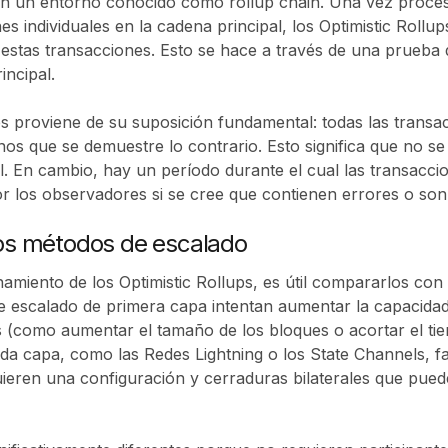
 en un entorno conocido como rollup chain. Una vez proces
nes individuales en la cadena principal, los Optimistic Roll
estas transacciones. Esto se hace a través de una prueba q
incipal.
ps proviene de su suposición fundamental: todas las trans
nos que se demuestre lo contrario. Esto significa que no se
l. En cambio, hay un período durante el cual las transacc
r los observadores si se cree que contienen errores o son
os métodos de escalado
namiento de los Optimistic Rollups, es útil compararlos con
de escalado de primera capa intentan aumentar la capacida
(como aumentar el tamaño de los bloques o acortar el tie
a capa, como las Redes Lightning o los State Channels, fa
uieren una configuración y cerraduras bilaterales que pue