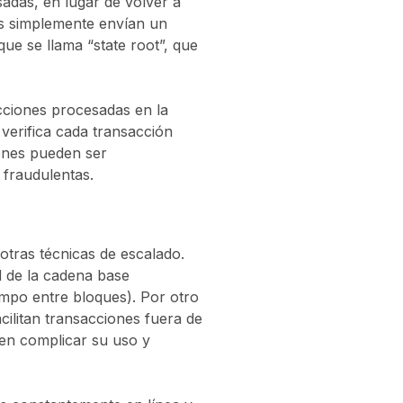
adas, en lugar de volver a
ups simplemente envían un
ue se llama “state root”, que
acciones procesadas en la
 verifica cada transacción
iones pueden ser
 fraudulentas.
 otras técnicas de escalado.
d de la cadena base
mpo entre bloques). Por otro
cilitan transacciones fuera de
den complicar su uso y