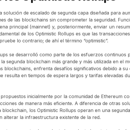
na solución de escalado de segunda capa diseñada para au
es de las blockchains sin comprometer la seguridad. Funci
ena principal (mainnet) y, posteriormente, enviar un resu
damental de los Optimistic Rollups es que las transaccion
uebe lo contrario; de ahí el término “optimistic”.
llups se desarrolló como parte de los esfuerzos continuos 
, la segunda blockchain más grande y más utilizada en el 
lockchains, enfrenta desafíos significativos debido a su 
e resulta en tiempos de espera largos y tarifas elevadas du
n propuestos inicialmente por la comunidad de Ethereum co
cciones de manera más eficiente. A diferencia de otras sol
 blockchain, los Optimistic Rollups operan en una segunda c
alterar la infraestructura existente de la red.