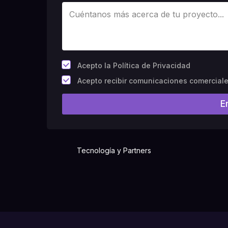
*
Acepto la Política de Privacidad
C
Acepto recibir comunicaciones comercial
a
m
E
p
o
#
1
0
(
Tecnología y Partners
c
o
p
i
a
)