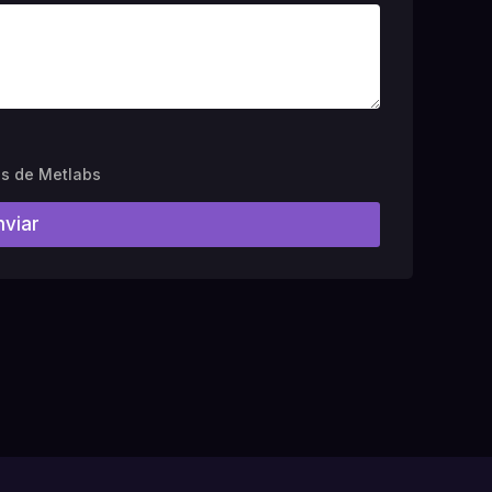
es de Metlabs
nviar