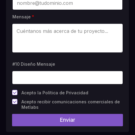
Mensaje
*
#10 Diseño Mensaje
*
Acepto la Política de Privacidad
C
Acepto recibir comunicaciones comerciales de
a
Metlabs
m
p
Enviar
o
#
1