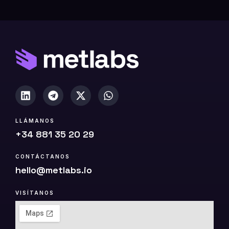
0
(
c
o
p
i
a
)
LLÁMANOS
+34 881 35 20 29
CONTÁCTANOS
hello@metlabs.io
VISÍTANOS