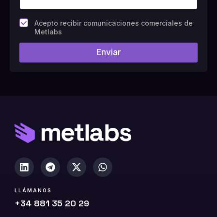
C
Acepto recibir comunicaciones comerciales de
a
Metlabs
m
p
Enviar
o
#
1
0
(
c
o
p
i
a
)
LLÁMANOS
+34 881 35 20 29