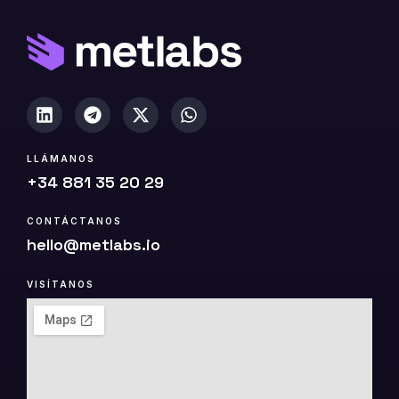
p
i
a
)
LLÁMANOS
+34 881 35 20 29
CONTÁCTANOS
hello@metlabs.io
VISÍTANOS