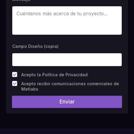
Campo Diseño (copia)
*
Acepto la Política de Privacidad
C
Acepto recibir comunicaciones comerciales de
a
Metlabs
m
p
Enviar
o
#
1
0
(
c
o