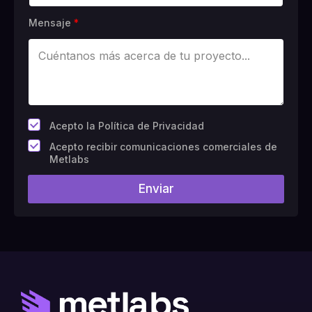
Mensaje
*
*
Acepto la Política de Privacidad
C
Acepto recibir comunicaciones comerciales de
a
Metlabs
m
p
Enviar
o
#
1
0
(
c
o
p
i
a
)