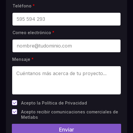
Teléfono
*
Correo electrónico
*
Mensaje
*
*
Acepto la Política de Privacidad
C
Acepto recibir comunicaciones comerciales de
a
Metlabs
m
p
Enviar
o