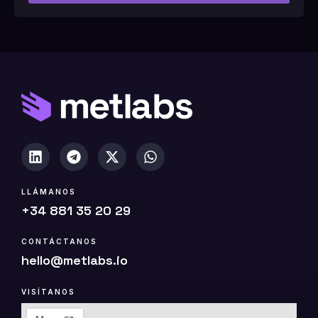
#
1
0
(
c
o
p
i
a
)
LLÁMANOS
+34 881 35 20 29
CONTÁCTANOS
hello@metlabs.io
VISÍTANOS