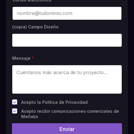
(copia) Campo Diseño
Mensaje
*
*
Acepto la Política de Privacidad
C
Acepto recibir comunicaciones comerciales de
a
Metlabs
m
p
Enviar
o