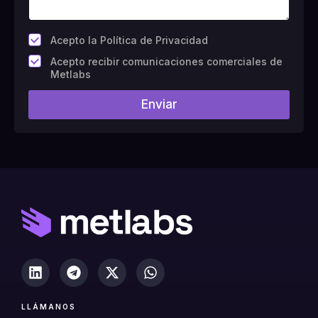
*
Acepto la Política de Privacidad
C
Acepto recibir comunicaciones comerciales de
a
Metlabs
m
p
Enviar
o
#
1
0
(
c
o
p
i
a
)
LLÁMANOS