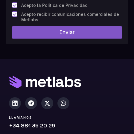
*
Acepto la Política de Privacidad
C
Acepto recibir comunicaciones comerciales de
a
Metlabs
m
p
Enviar
o
#
1
0
(
c
o
p
i
a
)
LLÁMANOS
+34 881 35 20 29