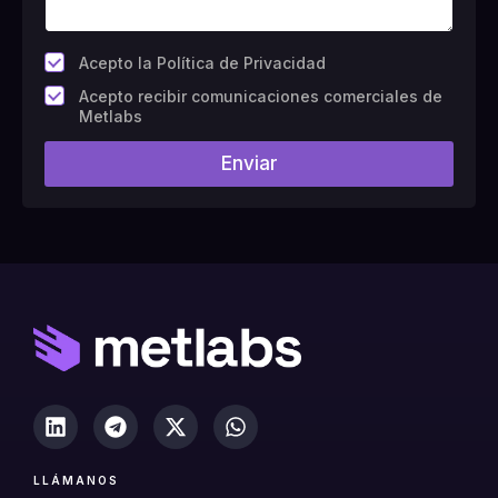
*
Acepto la Política de Privacidad
C
Acepto recibir comunicaciones comerciales de
a
Metlabs
m
p
Enviar
o
#
1
0
(
c
o
p
i
a
)
LLÁMANOS