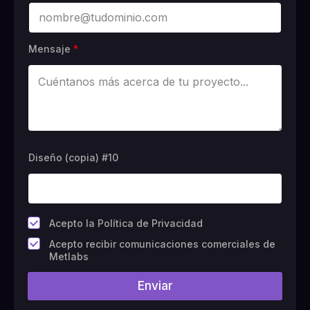
Mensaje
*
Diseño (copia) #10
*
Acepto la Política de Privacidad
C
Acepto recibir comunicaciones comerciales de
a
Metlabs
m
p
Enviar
o
#