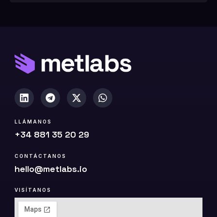
1
0
(
c
o
p
i
a
)
LLÁMANOS
+34 881 35 20 29
CONTÁCTANOS
hello@metlabs.io
VISÍTANOS