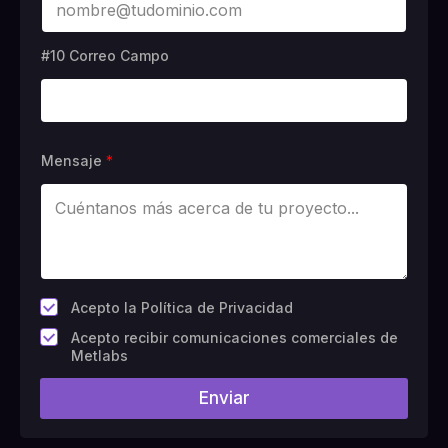
#10 Correo Campo
Mensaje
*
*
Acepto la Política de Privacidad
C
Acepto recibir comunicaciones comerciales de
a
Metlabs
m
p
Enviar
o
#
1