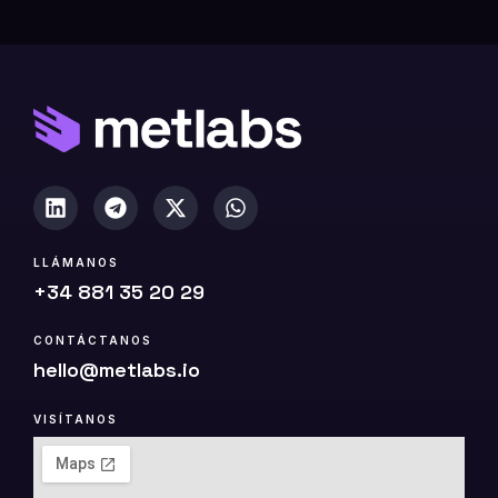
0
(
c
o
p
i
a
)
LLÁMANOS
+34 881 35 20 29
CONTÁCTANOS
hello@metlabs.io
VISÍTANOS