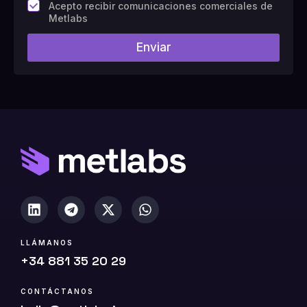
C
Acepto recibir comunicaciones comerciales de
a
Metlabs
m
p
Enviar
o
#
1
0
(
c
o
p
i
a
)
LLÁMANOS
+34 881 35 20 29
CONTÁCTANOS