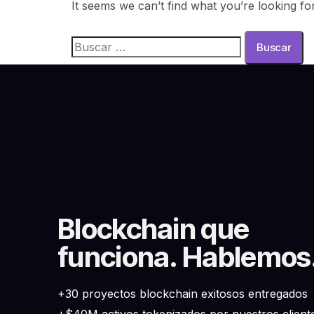
It seems we can’t find what you’re looking fo
Blockchain que
funciona. Hablemos
+30 proyectos blockchain exitosos entregados
+$40M activos tokenizados por nuestros client