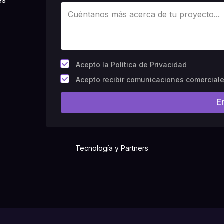
*
Acepto la Política de Privacidad
C
Acepto recibir comunicaciones comercial
a
m
E
p
o
#
1
0
(
Tecnología y Partners
c
o
p
i
a
)