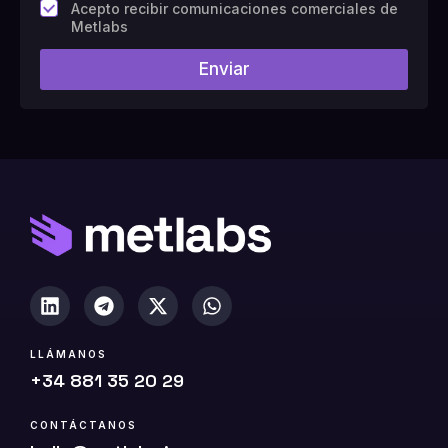
C
Acepto recibir comunicaciones comerciales de
a
Metlabs
m
p
Enviar
o
#
1
0
(
c
o
p
i
a
)
LLÁMANOS
+34 881 35 20 29
CONTÁCTANOS