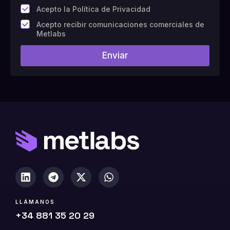
*
Acepto la Política de Privacidad
C
Acepto recibir comunicaciones comerciales de
a
Metlabs
m
p
Enviar
o
#
1
0
(
c
o
p
i
a
)
LLÁMANOS
+34 881 35 20 29