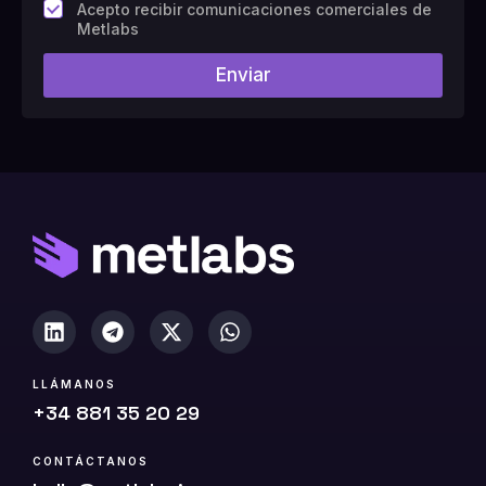
C
Acepto recibir comunicaciones comerciales de
a
Metlabs
m
p
Enviar
o
#
1
0
(
c
o
p
i
a
)
LLÁMANOS
+34 881 35 20 29
CONTÁCTANOS