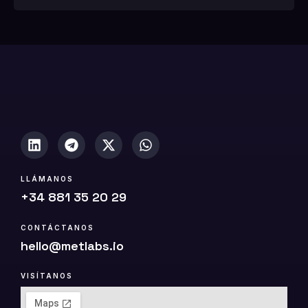
1
0
(
c
o
p
i
a
)
LLÁMANOS
+34 881 35 20 29
CONTÁCTANOS
hello@metlabs.io
VISÍTANOS