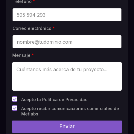
Teléfono
*
Correo electrónico
*
Mensaje
*
*
Acepto la Política de Privacidad
C
Acepto recibir comunicaciones comerciales de
a
Metlabs
m
p
Enviar
o
#