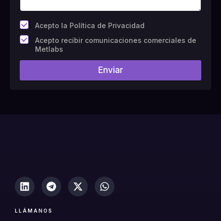
*
Acepto la Política de Privacidad
C
Acepto recibir comunicaciones comerciales de
a
Metlabs
m
p
Enviar
o
#
1
0
(
c
o
p
i
a
)
LLÁMANOS