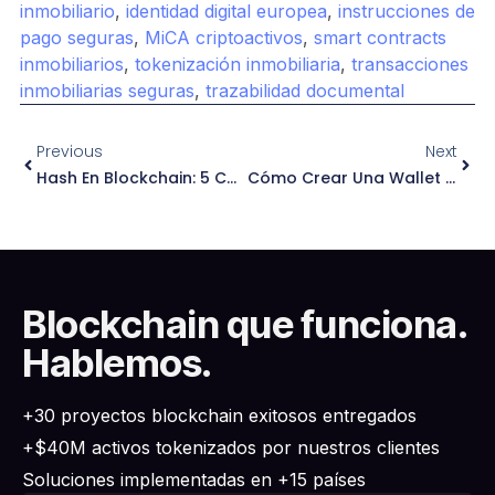
inmobiliario
,
identidad digital europea
,
instrucciones de
pago seguras
,
MiCA criptoactivos
,
smart contracts
inmobiliarios
,
tokenización inmobiliaria
,
transacciones
inmobiliarias seguras
,
trazabilidad documental
Previous
Next
Hash En Blockchain: 5 Conceptos Críticos Para Entender Su Seguridad Real
Cómo Crear Una Wallet O Billetera En Metamask En 2026
Blockchain que funciona.
Hablemos.
+30 proyectos blockchain exitosos entregados
+$40M activos tokenizados por nuestros clientes
Soluciones implementadas en +15 países