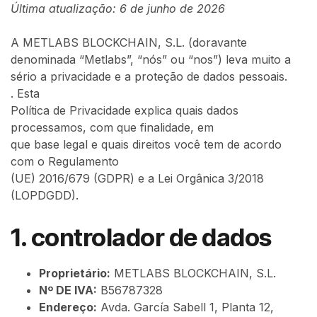
Última atualização: 6 de junho de 2026
A METLABS BLOCKCHAIN, S.L. (doravante
denominada “Metlabs”, “nós” ou “nos”) leva muito a
sério a privacidade e a proteção de dados pessoais.
. Esta
Política de Privacidade explica quais dados
processamos, com que finalidade, em
que base legal e quais direitos você tem de acordo
com o Regulamento
(UE) 2016/679 (GDPR) e a Lei Orgânica 3/2018
(LOPDGDD).
1. controlador de dados
Proprietário:
METLABS BLOCKCHAIN, S.L.
Nº DE IVA:
B56787328
Endereço:
Avda. García Sabell 1, Planta 12,