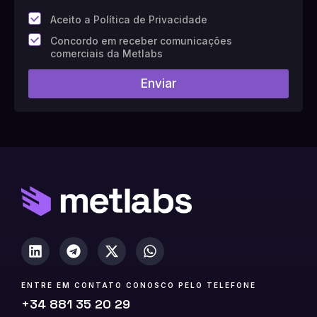
*
Aceito a Política de Privacidade
C
Concordo em receber comunicações
a
comerciais da Metlabs
m
p
Enviar
o
n
º
1
0
(
c
ó
p
i
a
)
ENTRE EM CONTATO CONOSCO PELO TELEFONE
+34 881 35 20 29