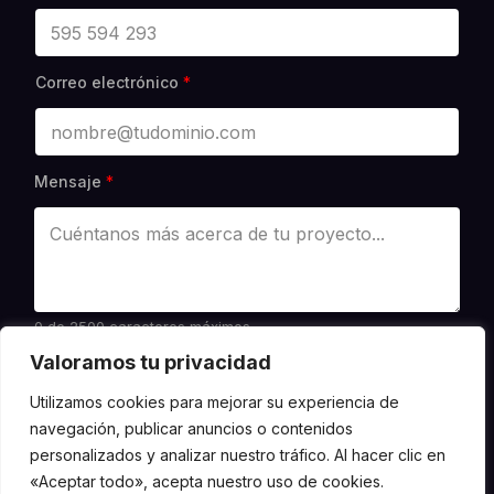
m
p
r
e
s
Correo electrónico
*
a
N
o
m
b
Mensaje
*
r
e
0 de 2500 caracteres máximos.
Valoramos tu privacidad
*
Acepto la Política de Privacidad
C
Acepto recibir comunicaciones comerciales de
Utilizamos cookies para mejorar su experiencia de
a
Metlabs
navegación, publicar anuncios o contenidos
m
p
personalizados y analizar nuestro tráfico. Al hacer clic en
Enviar
o
«Aceptar todo», acepta nuestro uso de cookies.
#